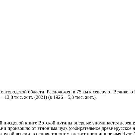
овгородской области. Расположен в 75 км к северу от Великого
13,8 тыс. жит. (2021) (в 1926 – 5,3 тыс. жит.).
кой писцовой книге Вотской пятины впервые упоминается деревн
евни произошло от этнонима чудь (собирательное древнерусское 
другой версии, в основе топонима лежит прозвищное имя Чудо (