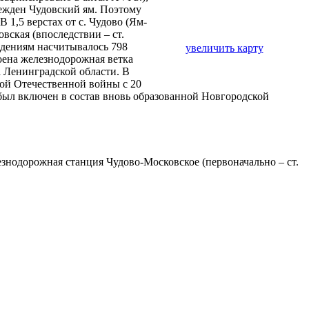
режден Чудовский ям. Поэтому
1,5 верстах от с. Чудово (Ям-
вская (впоследствии – ст.
едениям насчитывалось 798
увеличить карту
роена железнодорожная ветка
 Ленинградской области. В
кой Отечественной войны с 20
 был включен в состав вновь образованной Новгородской
знодорожная станция Чудово-Московское (первоначально – ст.