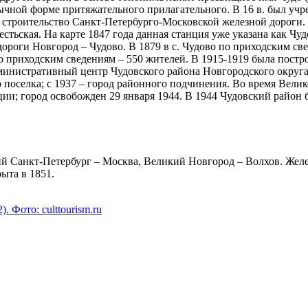
бычной форме притяжательного прилагательного. В 16 в. был уч
строительство Санкт-Петербурго-Московской железной дороги. В 
стьская. На карте 1847 года данная станция уже указана как Чудо
дороги Новгород – Чудово. В 1879 в с. Чудово по приходским св
по приходским сведениям – 550 жителей. В 1915-1919 была пост
министративный центр Чудовского района Новгородского округа
 поселка; с 1937 – город районного подчинения. Во время Вели
ции; город освобожден 29 января 1944. В 1944 Чудовский район
й Санкт-Петербург – Москва, Великий Новгород – Волхов. Желе
рыта в 1851.