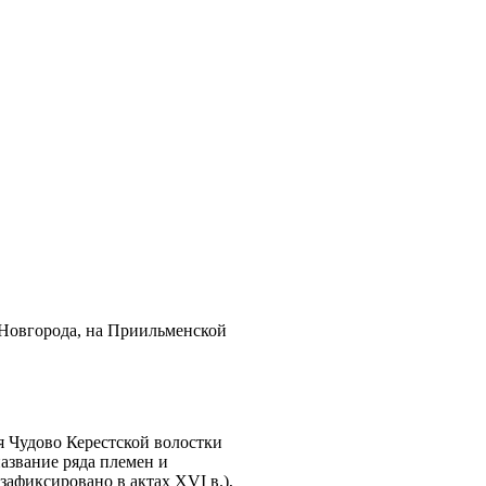
 Новгорода, на Приильменской
я Чудово Керестской волостки
название ряда племен и
зафиксировано в актах XVI в.),