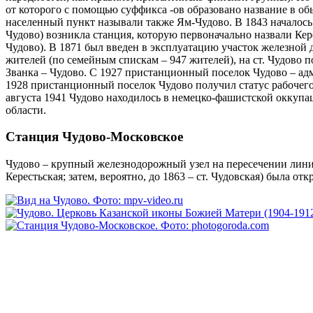
от которого с помощью суффикса -ов образовано название в о
населенный пункт называли также Ям-Чудово. В 1843 началось 
Чудово) возникла станция, которую первоначально назвали Кере
Чудово). В 1871 был введен в эксплуатацию участок железной 
жителей (по семейным спискам – 947 жителей), на ст. Чудово 
Званка – Чудово. С 1927 пристанционный поселок Чудово – ад
1928 пристанционный поселок Чудово получил статус рабочего
августа 1941 Чудово находилось в немецко-фашистской оккупа
области.
Станция Чудово-Московское
Чудово – крупный железнодорожный узел на пересечении лини
Керестьская; затем, вероятно, до 1863 – ст. Чудовская) была отк