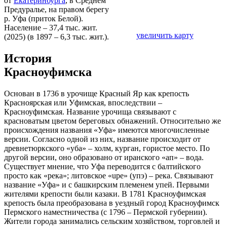
от
Екатеринбурга
, в Среднем
Предуралье, на правом берегу
р. Уфа (приток Белой).
Население – 37,4 тыс. жит.
увеличить карту
(2025) (в 1897 – 6,3 тыс. жит.).
История
Красноуфимска
Основан в 1736 в урочище Красный Яр как крепость
Красноярская или Уфимская, впоследствии –
Красноуфимская. Название урочища связывают с
красноватым цветом береговых обнажений. Относительно же
происхождения названия «Уфа» имеются многочисленные
версии. Согласно одной из них, название происходит от
древнетюркского «уба» – холм, курган, гористое место. По
другой версии, оно образовано от иранского «aп» – вода.
Существует мнение, что Уфа переводится с балтийского
просто как «река»; литовское «upe» (упэ) – река. Связывают
название «Уфа» и с башкирским племенем упей. Первыми
жителями крепости были казаки. В 1781 Красноуфимская
крепость была преобразована в уездный город Красноуфимск
Пермского наместничества (с 1796 – Пермской губернии).
Жители города занимались сельским хозяйством, торговлей и