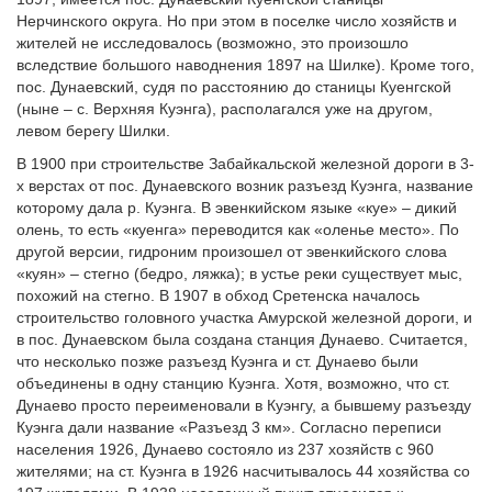
Нерчинского округа. Но при этом в поселке число хозяйств и
жителей не исследовалось (возможно, это произошло
вследствие большого наводнения 1897 на Шилке). Кроме того,
пос. Дунаевский, судя по расстоянию до станицы Куенгской
(ныне – с. Верхняя Куэнга), располагался уже на другом,
левом берегу Шилки.
В 1900 при строительстве Забайкальской железной дороги в 3-
х верстах от пос. Дунаевского возник разъезд Куэнга, название
которому дала р. Куэнга. В эвенкийском языке «куе» – дикий
олень, то есть «куенга» переводится как «оленье место». По
другой версии, гидроним произошел от эвенкийского слова
«куян» – стегно (бедро, ляжка); в устье реки существует мыс,
похожий на стегно. В 1907 в обход Сретенска началось
строительство головного участка Амурской железной дороги, и
в пос. Дунаевском была создана станция Дунаево. Считается,
что несколько позже разъезд Куэнга и ст. Дунаево были
объединены в одну станцию Куэнга. Хотя, возможно, что ст.
Дунаево просто переименовали в Куэнгу, а бывшему разъезду
Куэнга дали название «Разъезд 3 км». Согласно переписи
населения 1926, Дунаево состояло из 237 хозяйств с 960
жителями; на ст. Куэнга в 1926 насчитывалось 44 хозяйства со