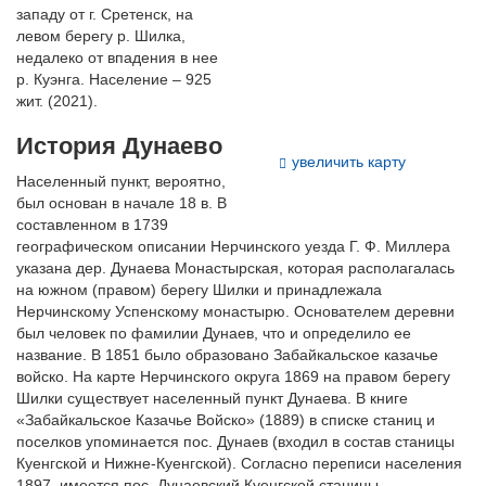
западу от г. Сретенск, на
левом берегу р. Шилка,
недалеко от впадения в нее
р. Куэнга. Население – 925
жит. (2021).
История Дунаево
увеличить карту
Населенный пункт, вероятно,
был основан в начале 18 в. В
составленном в 1739
географическом описании Нерчинского уезда Г. Ф. Миллера
указана дер. Дунаева Монастырская, которая располагалась
на южном (правом) берегу Шилки и принадлежала
Нерчинскому Успенскому монастырю. Основателем деревни
был человек по фамилии Дунаев, что и определило ее
название. В 1851 было образовано Забайкальское казачье
войско. На карте Нерчинского округа 1869 на правом берегу
Шилки существует населенный пункт Дунаева. В книге
«Забайкальское Казачье Войско» (1889) в списке станиц и
поселков упоминается пос. Дунаев (входил в состав станицы
Куенгской и Нижне-Куенгской). Согласно переписи населения
1897, имеется пос. Дунаевский Куенгской станицы