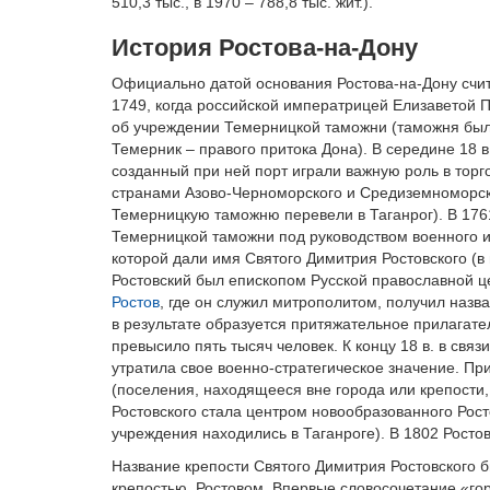
510,3 тыс., в 1970 – 788,8 тыс. жит.).
История Ростова-на-Дону
Официально датой основания Ростова-на-Дону счит
1749, когда российской императрицей Елизаветой 
об учреждении Темерницкой таможни (таможня был 
Темерник – правого притока Дона). В середине 18 
созданный при ней порт играли важную роль в торг
странами Азово-Черноморского и Средиземноморско
Темерницкую таможню перевели в Таганрог). В 176
Темерницкой таможни под руководством военного и
которой дали имя Святого Димитрия Ростовского (в
Ростовский был епископом Русской православной ц
Ростов
, где он служил митрополитом, получил назв
в результате образуется притяжательное прилагате
превысило пять тысяч человек. К концу 18 в. в свя
утратила свое военно-стратегическое значение. П
(поселения, находящееся вне города или крепости
Ростовского стала центром новообразованного Рост
учреждения находились в Таганроге). В 1802 Ростов
Название крепости Святого Димитрия Ростовского 
крепостью, Ростовом. Впервые словосочетание «гор