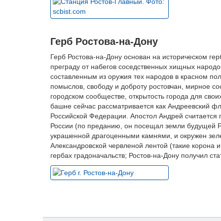
Герб Ростова-на-Дону
Герб Ростова-на-Дону основан на историческом ге
преграду от набегов соседственных хищных народо
составленным из оружия тех народов в красном по
помыслов, свободу и доброту ростовчан, мирное с
городском сообществе, открытость города для своих
башне сейчас рассматривается как Андреевский фл
Российской Федерации. Апостол Андрей считается 
России (по преданию, он посещал земли будущей Р
украшенной драгоценными камнями, и окружен зе
Александровской червленой лентой (такие корона и
гербах градоначальств; Ростов-на-Дону получил ста