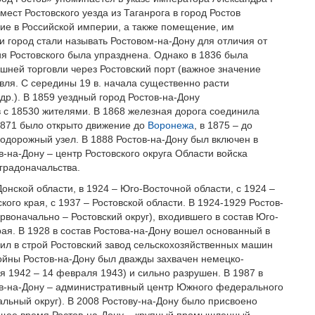
мест Ростовского уезда из Таганрога в город Ростов
ние в Российской империи, а также помещение, им
 город стали называть Ростовом-на-Дону для отличия от
ия Ростовского была упразднена. Однако в 1836 была
ешней торговли через Ростовский порт (важное значение
овля. С середины 19 в. начала существенно расти
р.). В 1859 уездный город Ростов-на-Дону
в с 18530 жителями. В 1868 железная дорога соединила
 1871 было открыто движение до
Воронежа
, в 1875 – до
одорожный узел. В 1888 Ростов-на-Дону был включен в
в-на-Дону – центр Ростовского округа Области войска
 градоначальства.
онской области, в 1924 – Юго-Восточной области, с 1924 –
кого края, с 1937 – Ростовской области. В 1924-1929 Ростов-
рвоначально – Ростовский округ), входившего в состав Юго-
рая. В 1928 в состав Ростова-на-Дону вошел основанный в
пил в строй Ростовский завод сельскохозяйственных машин
ойны Ростов-на-Дону был дважды захвачен немецко-
 1942 – 14 февраля 1943) и сильно разрушен. В 1987 в
ов-на-Дону – административный центр Южного федерального
льный округ). В 2008 Ростову-на-Дону было присвоено