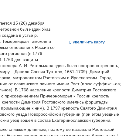
ается 15 (26) декабря
Петровной был издан Указ
создана в устье р.
в. Темерницкая таможня и
увеличить карту
овых отношениях России со
го регионов (в 1776
1-1763 для защиты
нженера А. И. Ригельмана здесь была построена крепость,
 миру – Данила Саввич Туптало; 1651-1709). Димитрий
еркви, митрополитом Ростовским и Ярославским. Город
ание от славянского личного имени Рост (плюс суффикс –ов;
льное). В 1768 население крепости Димитрия Ростовского
зи с присоединением Причерноморья к России крепость
ри крепости Димитрия Ростовского имелись форштадты
, примыкающие к ним). В 1797 крепость Святого Димитрия
овского уезда Новороссийской губернии (при этом уездные
ский уезд вошел в состав Екатеринославской губернии.
было слишком длинным, поэтому ее называли Ростовской
од Ростов» упоминается в указе императора Александра I