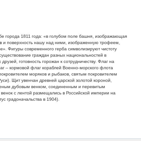
рбе города 1811 года: «в голубом поле башня, изображающая
в и поверхность нашу над ними, изображенную трофеем,
ле». Фигуры современного герба символизируют чистоту
осуществование граждан разных национальностей в
 друзей, готовность горожан к сотрудничеству. Флаг на
аг – кормовой флаг кораблей Военно-морского флота
покровителем моряков и рыбаков, святым покровителем
уси). Щит увенчан древней царской золотой короной,
леным дубовым венком, соединенным и перевитым
 венок с лентой размещались в Российской империи на
тус градоначальства в 1904).