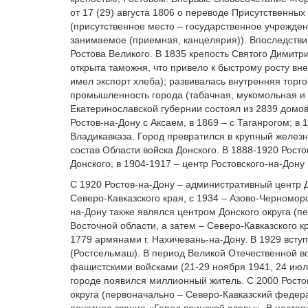
от 17 (29) августа 1806 о переводе Присутственных 
(присутственное место – государственное учрежде
занимаемое (приемная, канцелярия)). Впоследствии
Ростова Великого. В 1835 крепость Святого Димитр
открыта таможня, что привело к быстрому росту вн
имел экспорт хлеба); развивалась внутренняя торг
промышленность города (табачная, мукомольная и д
Екатеринославской губернии состоял из 2839 домо
Ростов-на-Дону с Аксаем, в 1869 – с Таганрогом; в
Владикавказа. Город превратился в крупный железн
состав Области войска Донского. В 1888-1920 Росто
Донского, в 1904-1917 – центр Ростовского-на-Дону
С 1920 Ростов-на-Дону – административный центр Д
Северо-Кавказского края, с 1934 – Азово-Черноморс
на-Дону также являлся центром Донского округа (пе
Восточной области, а затем – Северо-Кавказского к
1779 армянами г. Нахичевань-на-Дону. В 1929 всту
(Ростсельмаш). В период Великой Отечественной в
фашистскими войсками (21-29 ноября 1941, 24 июля
городе появился миллионный житель. С 2000 Рост
округа (первоначально – Северо-Кавказский федера