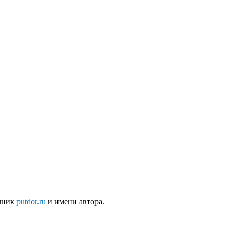
очник
putdor.ru
и имени автора.