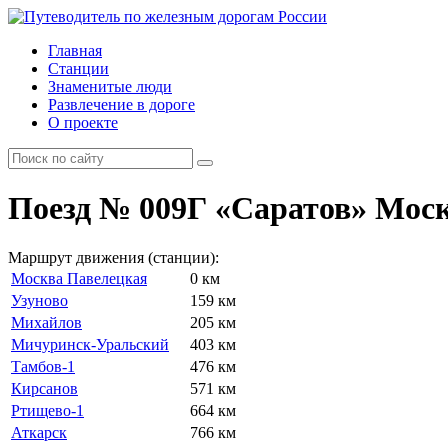
Главная
Станции
Знаменитые люди
Развлечение в дороге
О проекте
Поезд № 009Г «Саратов» Мос
Маршрут движения (станции):
Москва Павелецкая
0 км
Узуново
159 км
Михайлов
205 км
Мичуринск-Уральский
403 км
Тамбов-1
476 км
Кирсанов
571 км
Ртищево-1
664 км
Аткарск
766 км