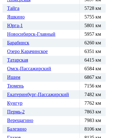
Тайга
5728 км
Яшкино
5755 км
Юрга-1
5801 км
Новосибирск-Главный
5957 км
Барабинск
6260 км
Озеро Карачинское
6351 км
Татарская
6415 км
Омск-Пассажирский
6584 км
Ишим
6867 км
Тюмень
7156 км
Екатеринбург-Пассажирский
7482 км
Кунгур
7762 км
Пермь-2
7863 км
Верещагино
7983 км
Балезино
8106 км
Глазов
8135 км