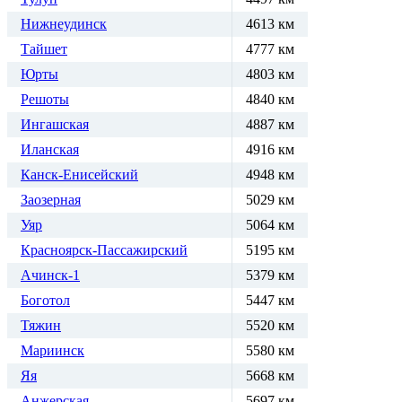
Нижнеудинск
4613 км
Тайшет
4777 км
Юрты
4803 км
Решоты
4840 км
Ингашская
4887 км
Иланская
4916 км
Канск-Енисейский
4948 км
Заозерная
5029 км
Уяр
5064 км
Красноярск-Пассажирский
5195 км
Ачинск-1
5379 км
Боготол
5447 км
Тяжин
5520 км
Мариинск
5580 км
Яя
5668 км
Анжерская
5697 км