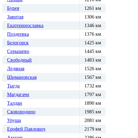
Бурея
1261 км
Завитая
1306 км
Екатеринославка
1346 км
Поздеевка
1376 км
Белогорск
1425 км
Серышево
1445 км
Свободный
1483 км
Ледяная
1526 км
Шимановская
1567 км
Тыгда
1732 км
Магдагачи
1797 км
Талдан
1890 км
Сковородино
1985 км
Уруша
2081 км
Ерофей Павлович
2179 км
Амазар
2286 км