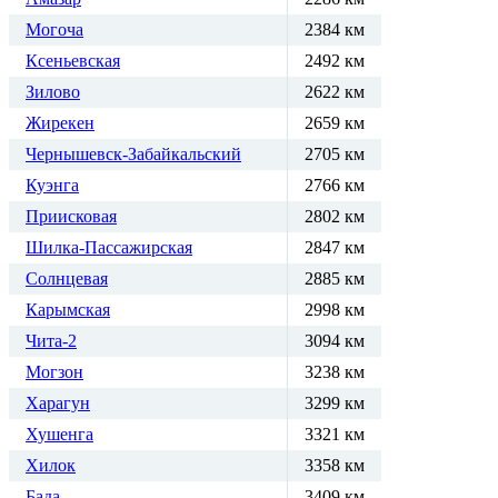
Могоча
2384 км
Ксеньевская
2492 км
Зилово
2622 км
Жирекен
2659 км
Чернышевск-Забайкальский
2705 км
Куэнга
2766 км
Приисковая
2802 км
Шилка-Пассажирская
2847 км
Солнцевая
2885 км
Карымская
2998 км
Чита-2
3094 км
Могзон
3238 км
Харагун
3299 км
Хушенга
3321 км
Хилок
3358 км
Бада
3409 км