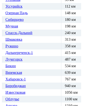
Уссурийск
112 км
Озерная Падь
148 км
Сибирцево
180 км
Мучная
198 км
Спасск-Дальний
240 км
Шмаковка
313 км
Ружино
358 км
Дальнереченск-1
415 км
Лучегорск
487 км
Бикин
534 км
Вяземская
639 км
Хабаровск-1
767 км
Биробиджан
940 км
Известковая
1056 км
Облучье
1100 км
Архара
1210 км