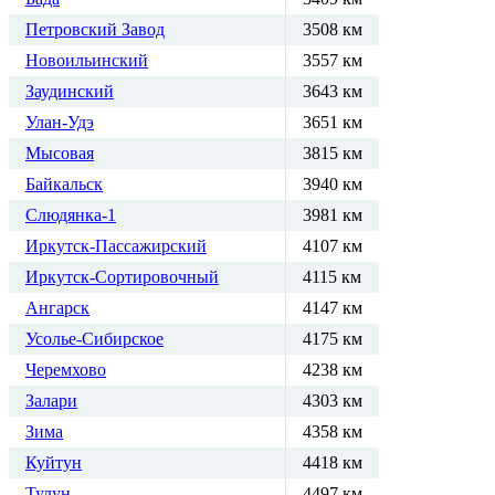
Петровский Завод
3508 км
Новоильинский
3557 км
Заудинский
3643 км
Улан-Удэ
3651 км
Мысовая
3815 км
Байкальск
3940 км
Слюдянка-1
3981 км
Иркутск-Пассажирский
4107 км
Иркутск-Сортировочный
4115 км
Ангарск
4147 км
Усолье-Сибирское
4175 км
Черемхово
4238 км
Залари
4303 км
Зима
4358 км
Куйтун
4418 км
Тулун
4497 км